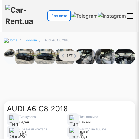
Все авто
/
Винница
/
Audi A6 C8 2018
1
/
7
AUDI A6 C8 2018
Тип кузова
Тип топлива
Седан
Бензин
Объём двигателя
Расход на 100 км
3.0 л
10