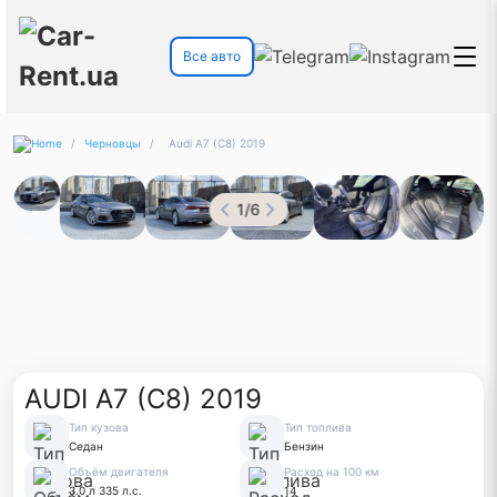
Все авто
/
Черновцы
/
Audi A7 (C8) 2019
1
/
6
AUDI A7 (C8) 2019
Тип кузова
Тип топлива
Седан
Бензин
Объём двигателя
Расход на 100 км
3.0 л 335 л.с.
14