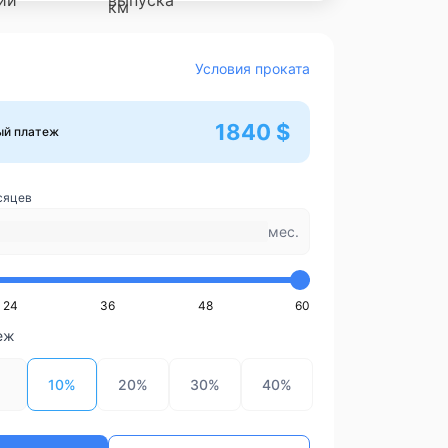
Условия проката
1840 $
ый платеж
сяцев
мес.
24
36
48
60
еж
10%
20%
30%
40%