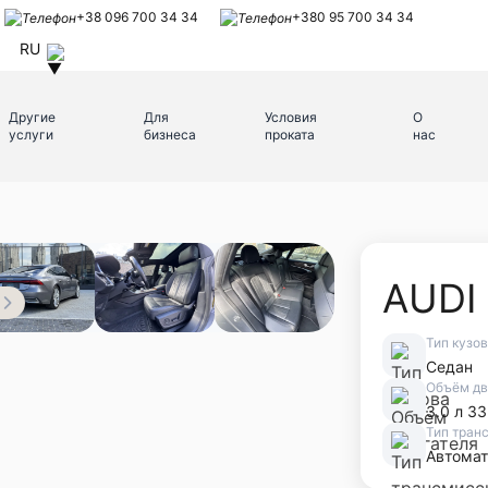
+38 096 700 34 34
+380 95 700 34 34
RU
Другие
Для
Условия
О
услуги
бизнеса
проката
нас
AUDI 
Тип кузо
Седан
Объём дв
3.0 л 33
Тип тран
Автомат