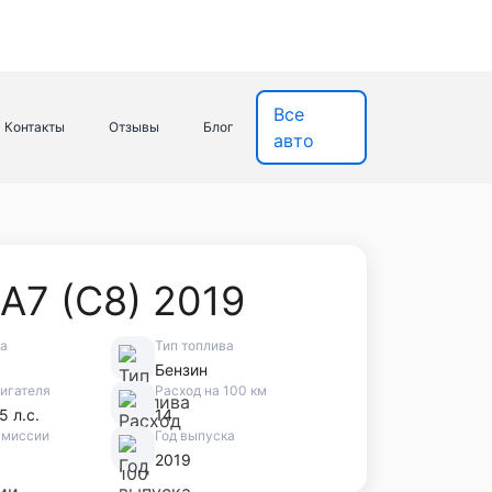
Все
Контакты
Отзывы
Блог
авто
A7 (C8) 2019
ва
Тип топлива
Бензин
игателя
Расход на 100 км
5 л.с.
14
смиссии
Год выпуска
2019