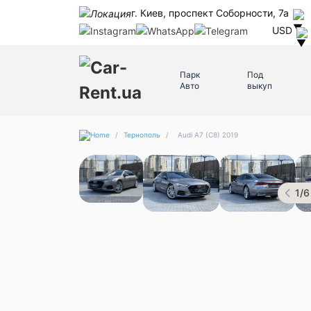
г. Киев, проспект Соборности, 7а
USD
Парк
Под
Авто
выкуп
/
Тернополь
/
Audi A7 (C8) 2019
1
/
6