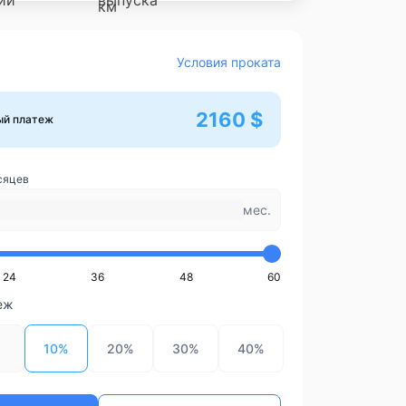
Условия проката
2160 $
ый платеж
сяцев
мес.
24
36
48
60
еж
10%
20%
30%
40%