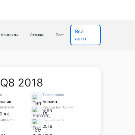
Все
Контакты
Отзывы
Блог
авто
 Q8 2018
ва
Тип топлива
ожник
Бензин
игателя
Расход на 100 км
0 л.с.
15
смиссии
Год выпуска
2018