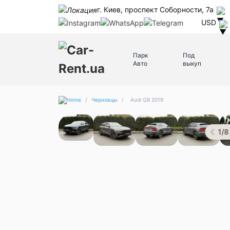
г. Киев, проспект Соборности, 7а
USD
Парк
Под
Авто
выкуп
/
Черновцы
/
Audi Q8 2018
1
/
8