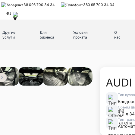
+38 096 700 34 34
+380 95 700 34 34
RU
Другие
Для
Условия
О
услуги
бизнеса
проката
нас
AUDI
Тип кузо
Внедор
Объём дв
3.0 л 34
Тип тран
Автомат