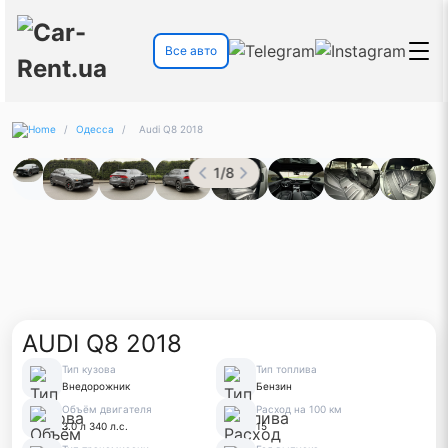
Все авто
/
Одесса
/
Audi Q8 2018
1
/
8
AUDI Q8 2018
Тип кузова
Тип топлива
Внедорожник
Бензин
Объём двигателя
Расход на 100 км
3.0 л 340 л.с.
15