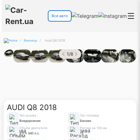
Все авто
/
Винница
/
Audi Q8 2018
1
/
8
AUDI Q8 2018
Тип кузова
Тип топлива
Внедорожник
Бензин
Объём двигателя
Расход на 100 км
3.0 л 340 л.с.
15