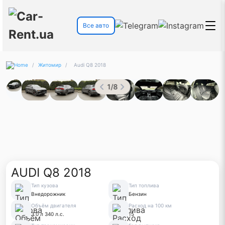
Все авто
/
Житомир
/
Audi Q8 2018
1
/
8
AUDI Q8 2018
Тип кузова
Тип топлива
Внедорожник
Бензин
Объём двигателя
Расход на 100 км
3.0 л 340 л.с.
15