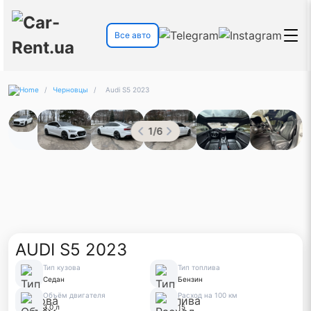
Все авто
/
Черновцы
/
Audi S5 2023
1
/
6
AUDI S5 2023
Тип кузова
Тип топлива
Седан
Бензин
Объём двигателя
Расход на 100 км
3.0 л
15