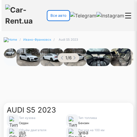
Все авто
/
Ивано-Франковск
/
Audi S5 2023
1
/
6
AUDI S5 2023
Тип кузова
Тип топлива
Седан
Бензин
Объём двигателя
Расход на 100 км
3.0 л
15