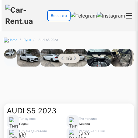
Все авто
/
Луцк
/
Audi S5 2023
1
/
6
AUDI S5 2023
Тип кузова
Тип топлива
Седан
Бензин
Объём двигателя
Расход на 100 км
3.0 л
15