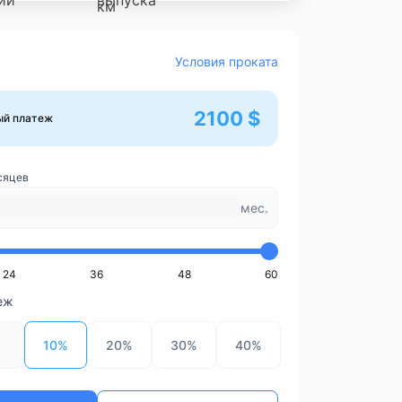
Условия проката
2100 $
ый платеж
сяцев
мес.
24
36
48
60
еж
10%
20%
30%
40%