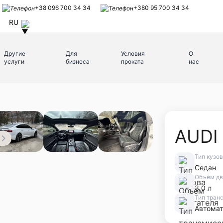
+38 096 700 34 34
+380 95 700 34 34
RU
Другие
Для
Условия
О
услуги
бизнеса
проката
нас
AUDI
Тип кузо
Седан
Объём дв
3.0 л
Тип тран
Автомат