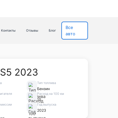
Все
Контакты
Отзывы
Блог
авто
 S5 2023
ва
Тип топлива
Бензин
игателя
Расход на 100 км
15
смиссии
Год выпуска
2023