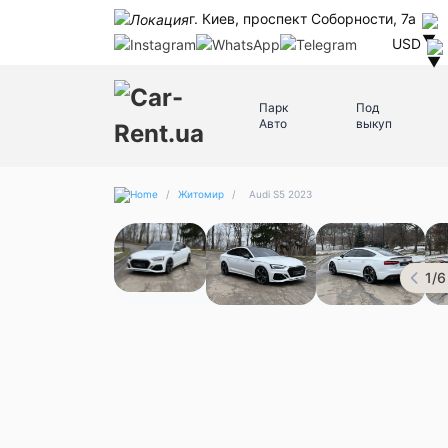
г. Киев, проспект Соборности, 7а
USD
Парк
Под
Авто
выкуп
/
Житомир
/
Audi S5 2023
1
/
6