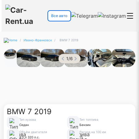
Все авто
/
Ивано-Франковск
/
BMW 7 2019
1
/
6
BMW 7 2019
Тип кузова
Тип топлива
Седан
Бензин
Объём двигателя
Расход на 100 км
3.0 л 320 л.с.
15