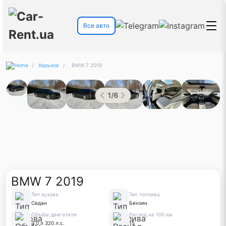
Все авто
/
Харьков
/
BMW 7 2019
1
/
6
BMW 7 2019
Тип кузова
Тип топлива
Седан
Бензин
Объём двигателя
Расход на 100 км
3.0 л 320 л.с.
15