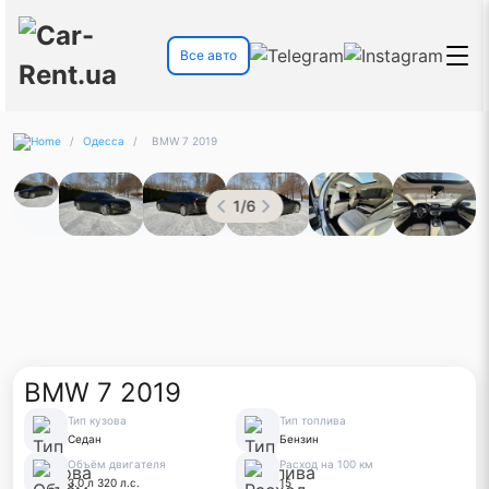
Все авто
/
Одесса
/
BMW 7 2019
1
/
6
BMW 7 2019
Тип кузова
Тип топлива
Седан
Бензин
Объём двигателя
Расход на 100 км
3.0 л 320 л.с.
15