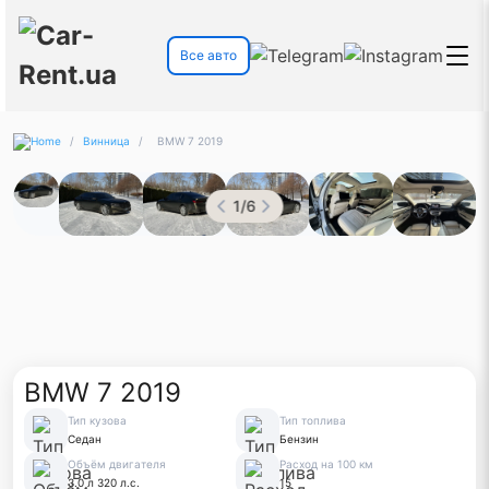
Все авто
/
Винница
/
BMW 7 2019
1
/
6
BMW 7 2019
Тип кузова
Тип топлива
Седан
Бензин
Объём двигателя
Расход на 100 км
3.0 л 320 л.с.
15