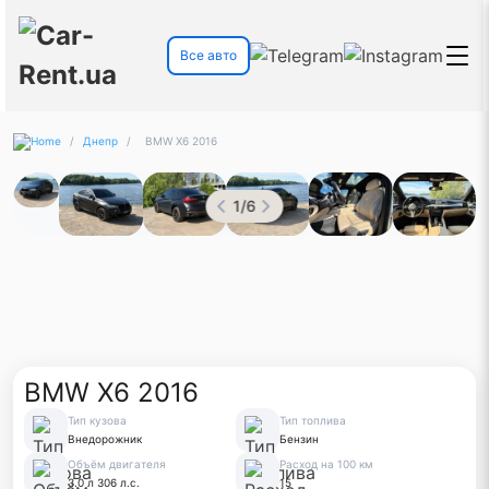
Все авто
/
Днепр
/
BMW X6 2016
1
/
6
BMW X6 2016
Тип кузова
Тип топлива
Внедорожник
Бензин
Объём двигателя
Расход на 100 км
3.0 л 306 л.с.
15