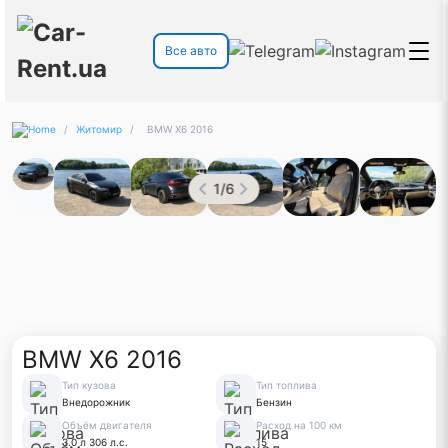
Все авто
/
Житомир
/
BMW X6 2016
1
/
6
BMW X6 2016
Тип кузова
Тип топлива
Внедорожник
Бензин
Объём двигателя
Расход на 100 км
3.0 л 306 л.с.
15