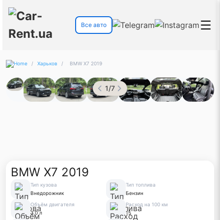
Все авто
/
Харьков
/
BMW X7 2019
1
/
7
BMW X7 2019
Тип кузова
Тип топлива
Внедорожник
Бензин
Объём двигателя
Расход на 100 км
3.0 л
15