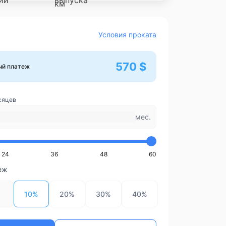
Условия проката
570 $
ый платеж
сяцев
мес.
24
36
48
60
еж
10%
20%
30%
40%