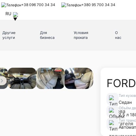
+38 096 700 34 34
+380 95 700 34 34
RU
Другие
Для
Условия
О
услуги
бизнеса
проката
нас
FORD
Тип кузо
Седан
Объём дв
2.5 л 18
Тип тран
Автомат