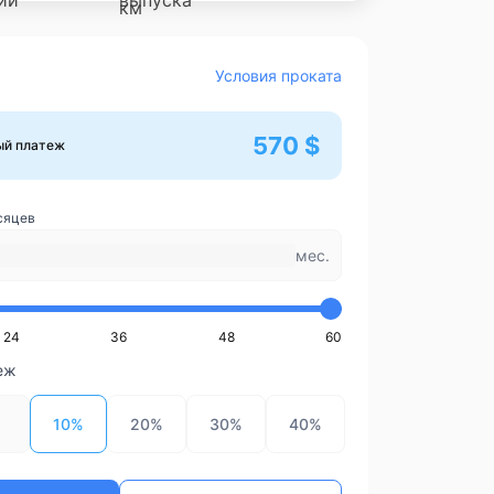
Условия проката
570 $
ый платеж
сяцев
мес.
24
36
48
60
еж
10%
20%
30%
40%