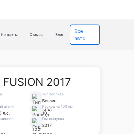
Все
Контакты
Отзывы
Блог
авто
 FUSION 2017
ва
Тип топлива
Бензин
игателя
Расход на 100 км
0 л.с.
10
смиссии
Год выпуска
2017