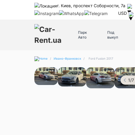
г. Киев, проспект Соборности, 7а
USD
Парк
Под
Авто
выкуп
/
Ивано-Франковск
/
Ford Fusion 2017
1
/
7