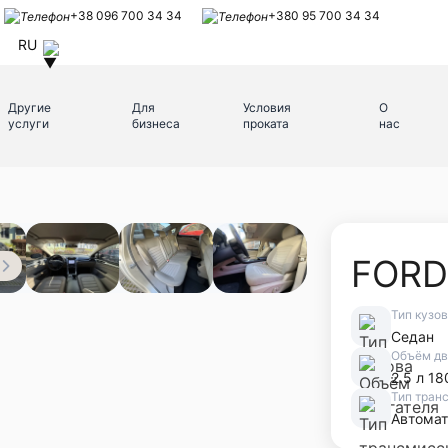
+38 096 700 34 34
+380 95 700 34 34
RU
Другие
Для
Условия
О
услуги
бизнеса
проката
нас
FORD
Тип кузо
Седан
Объём дв
2.5 л 18
Тип тран
Автомат