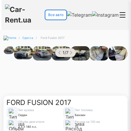
Все авто
/
Одесса
/
Ford Fusion 2017
1
/
7
FORD FUSION 2017
Тип кузова
Тип топлива
Седан
Бензин
Объём двигателя
Расход на 100 км
2.5 л 180 л.с.
10