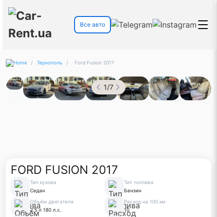
Все авто
/
Тернополь
/
Ford Fusion 2017
1
/
7
FORD FUSION 2017
Тип кузова
Тип топлива
Седан
Бензин
Объём двигателя
Расход на 100 км
2.5 л 180 л.с.
10