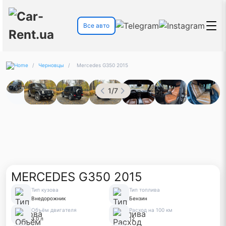
Все авто
/
Черновцы
/
Mercedes G350 2015
1
/
7
MERCEDES G350 2015
Тип кузова
Тип топлива
Внедорожник
Бензин
Объём двигателя
Расход на 100 км
3.0 л
12