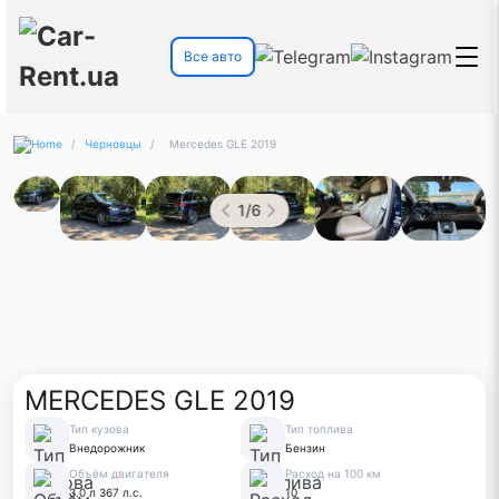
Все авто
/
Черновцы
/
Mercedes GLE 2019
1
/
6
MERCEDES GLE 2019
Тип кузова
Тип топлива
Внедорожник
Бензин
Объём двигателя
Расход на 100 км
3.0 л 367 л.с.
10