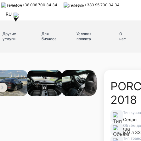
+38 096 700 34 34
+380 95 700 34 34
RU
Другие
Для
Условия
О
услуги
бизнеса
проката
нас
PORC
2018
Тип кузо
Седан
Объём дв
3.0 л 33
Тип тран