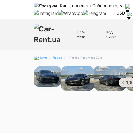
г. Киев, проспект Соборности, 7а
USD
Парк
Под
Авто
выкуп
/
Львов
/
Porche Panamera 2018
1
/
6