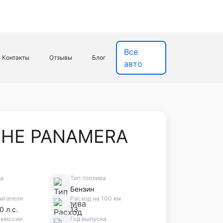
Все
Контакты
Отзывы
Блог
авто
HE PANAMERA
ва
Тип топлива
Бензин
игателя
Расход на 100 км
0 л.с.
13
смиссии
Год выпуска