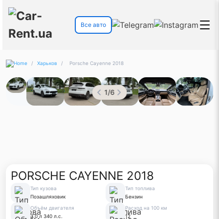
Все авто
/
Харьков
/
Porsche Cayenne 2018
1
/
6
PORSCHE CAYENNE 2018
Тип кузова
Тип топлива
Позашляховик
Бензин
Объём двигателя
Расход на 100 км
3.0 л 340 л.с.
12