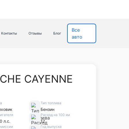
Все
Контакты
Отзывы
Блог
авто
CHE CAYENNE
ва
Тип топлива
яховик
Бензин
игателя
Расход на 100 км
0 л.с.
12
смиссии
Год выпуска