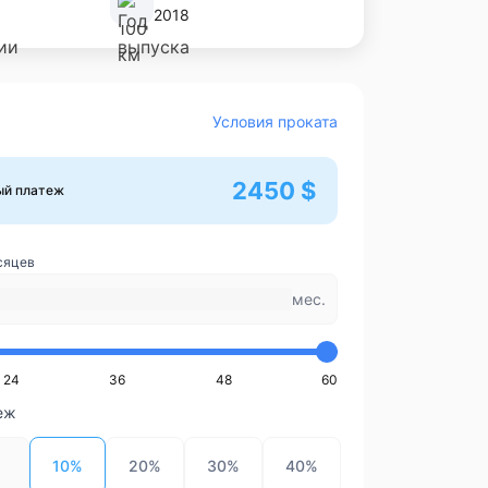
2018
Условия проката
2450 $
ый платеж
сяцев
мес.
24
36
48
60
еж
10%
20%
30%
40%