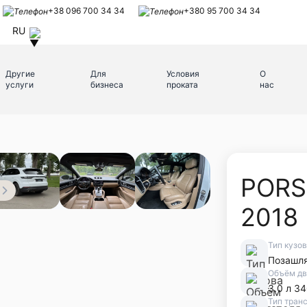
+38 096 700 34 34
+380 95 700 34 34
RU
Другие
Для
Условия
О
услуги
бизнеса
проката
нас
PORS
2018
Тип кузо
Позашл
Объём дв
3.0 л 34
Тип тран