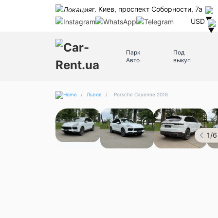
г. Киев, проспект Соборности, 7а
USD
Парк
Под
Авто
выкуп
/
Львов
/
Porsche Cayenne 2018
1
/
6