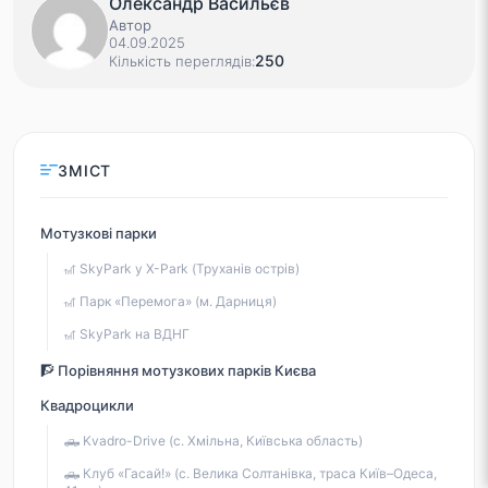
Олександр Васильєв
Автор
04.09.2025
250
Кількість переглядів:
ЗМІСТ
Мотузкові парки
🎢 SkyPark у X-Park (Труханів острів)
🎢 Парк «Перемога» (м. Дарниця)
🎢 SkyPark на ВДНГ
🧗 Порівняння мотузкових парків Києва
Квадроцикли
🛻 Kvadro-Drive (с. Хмільна, Київська область)
🛻 Клуб «Гасай!» (с. Велика Солтанівка, траса Київ–Одеса,