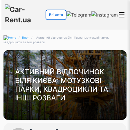
Всі авто
/
Блог
/
Активний відпочинок біля Києва: мотузкові парки,
квадроцикли та інші розваги
АКТИВНИЙ ВІДПОЧИНОК
БІЛЯ КИЄВА: МОТУЗКОВІ
ПАРКИ, КВАДРОЦИКЛИ ТА
ІНШІ РОЗВАГИ