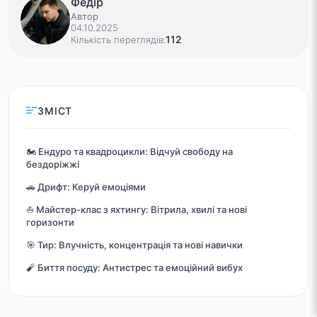
Федір
Автор
04.10.2025
112
Кількість переглядів:
ЗМІСТ
🏍️ Ендуро та квадроцикли: Відчуй свободу на
бездоріжжі
🚗 Дрифт: Керуй емоціями
⛵ Майстер-клас з яхтингу: Вітрила, хвилі та нові
горизонти
🎯 Тир: Влучність, концентрація та нові навички
🧨 Биття посуду: Антистрес та емоційний вибух