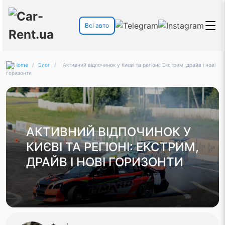
Всі авто
/
Блог
/
Активний відпочинок у Києві та регіоні: Екстрим, драйв і нові
горизонти
АКТИВНИЙ ВІДПОЧИНОК У
КИЄВІ ТА РЕГІОНІ: ЕКСТРИМ,
ДРАЙВ І НОВІ ГОРИЗОНТИ