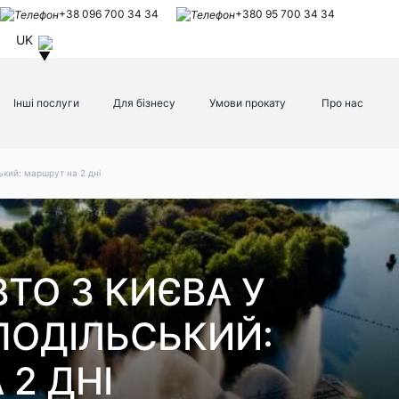
+38 096 700 34 34
+380 95 700 34 34
UK
Інші послуги
Для бізнесу
Умови прокату
Про нас
кий: маршрут на 2 дні
ТО З КИЄВА У
ПОДІЛЬСЬКИЙ:
2 ДНІ