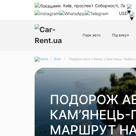
м. Київ, проспект Соборності, 7а
USD
Парк авто
Під викуп
/
Блог
/
Подорож авто з Києва у Кам’янець-Подільсь
ПОДОРОЖ АВ
КАМ’ЯНЕЦЬ-
МАРШРУТ НА 