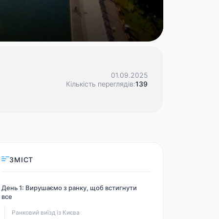
01.09.2025
Кількість переглядів:
139
ЗМІСТ
День 1: Вирушаємо з ранку, щоб встигнути
все
Ранковий виїзд із Києва