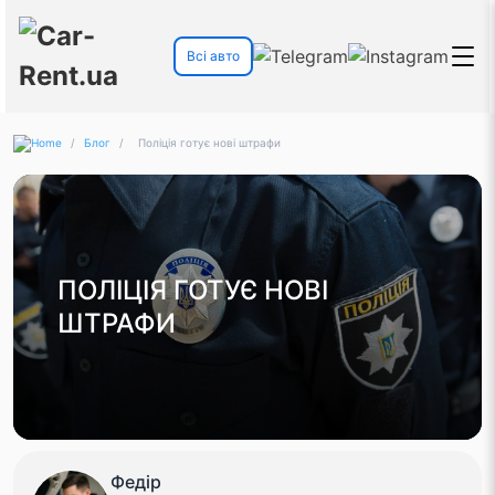
Всі авто
/
Блог
/
Поліція готує нові штрафи
ПОЛІЦІЯ ГОТУЄ НОВІ
ШТРАФИ
Федір