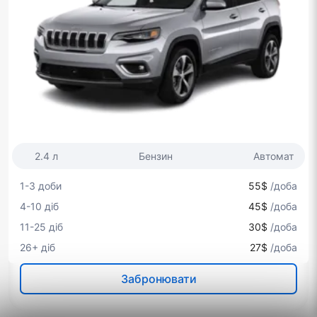
2.4 л
Бензин
Автомат
1-3 доби
55$
/доба
4-10 діб
45$
/доба
11-25 діб
30$
/доба
26+ діб
27$
/доба
Забронювати