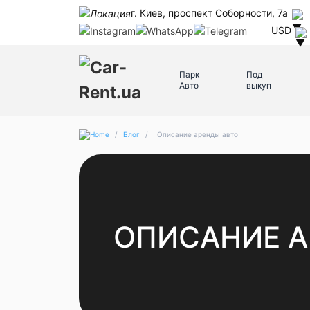
г. Киев, проспект Соборности, 7а
USD
Парк
Под
Авто
выкуп
/
Блог
/
Описание аренды авто
ОПИСАНИЕ А