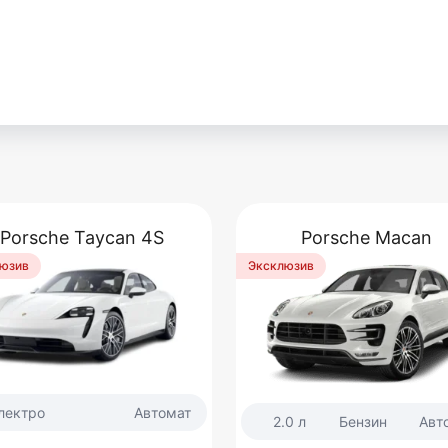
Porsche Taycan 4S
Porsche Macan
юзив
Эксклюзив
лектро
Автомат
2.0 л
Бензин
Авт