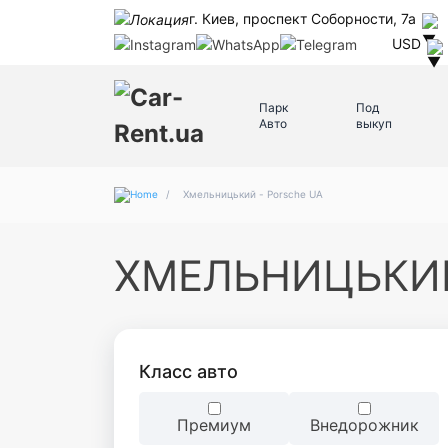
г. Киев, проспект Соборности, 7а
USD
Парк
Под
Авто
выкуп
/
Хмельницький - Porsche UA
ХМЕЛЬНИЦЬКИЙ
Класc авто
Премиум
Внедорожник