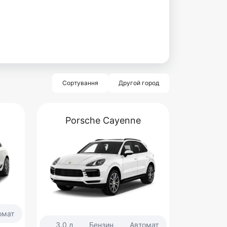
Сортування
Другой город
Porsche Cayenne
омат
3.0 л
Бензин
Автомат