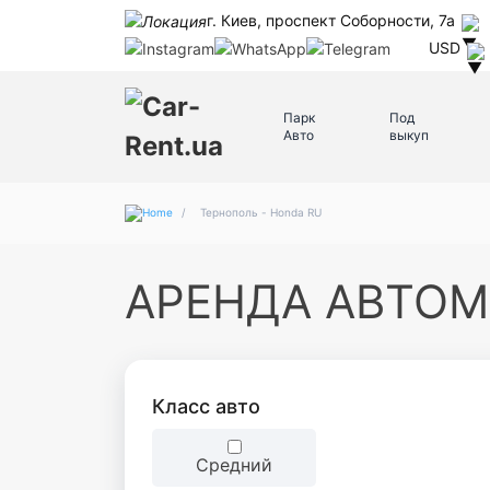
г. Киев, проспект Соборности, 7а
USD
Парк
Под
Авто
выкуп
/
Тернополь - Honda RU
АРЕНДА АВТОМ
Класc авто
Средний