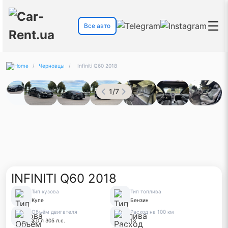
Все авто
/
Черновцы
/
Infiniti Q60 2018
1
/
7
INFINITI Q60 2018
Тип кузова
Тип топлива
Купе
Бензин
Объём двигателя
Расход на 100 км
3.0 л 305 л.с.
13