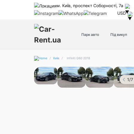
м. Київ, проспект Соборності, 7а
USD
Парк авто
Під викуп
/
Київ
/
Infiniti Q60 2018
1
/
7