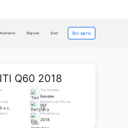
Всі авто
Контакти
Відгуки
Блог
ITI Q60 2018
ва
Тип палива
Бензин
игуна
Витрата на 100 км
5 к.с.
13
місії
Рік випуску
2018