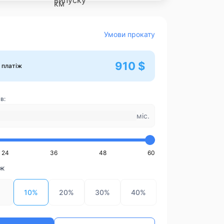
Умови прокату
910 $
 платіж
в:
міс.
24
36
48
60
іж
10%
20%
30%
40%