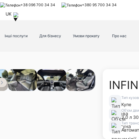
+38 096 700 34 34
+380 95 700 34 34
UK
Інші послуги
Для бізнесу
Умови прокату
Про нас
INFIN
Тип кузо
Купе
Обʼєм дв
3.0 л 30
Тип транс
Автомат