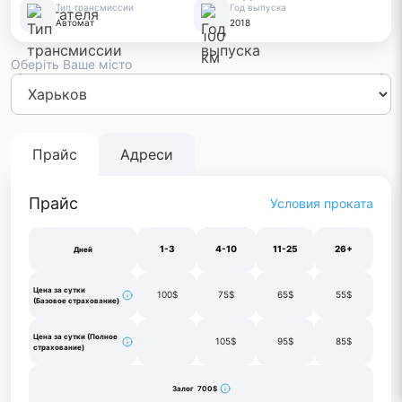
Тип трансмиссии
Год выпуска
Автомат
2018
Оберіть Ваше місто
Киев
Львов
Одесса
Днепр
Винница
Черновцы
Луцк
Житом
Франковск
Тернополь
Харьков
Прайс
Адреси
Прайс
Условия проката
1-3
4-10
11-25
26+
Дней
Цена за сутки
100$
75$
65$
55$
(Базовое страхование)
Цена за сутки (Полное
105$
95$
85$
страхование)
Залог 700$