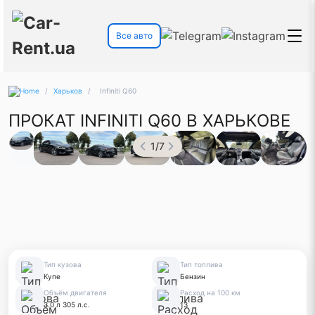
Все авто
/
Харьков
/
Infiniti Q60
ПРОКАТ INFINITI Q60 В ХАРЬКОВЕ
1
/
7
Тип кузова
Тип топлива
Купе
Бензин
Объём двигателя
Расход на 100 км
3.0 л 305 л.с.
13