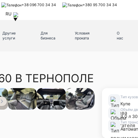
+38 096 700 34 34
+380 95 700 34 34
RU
Другие
Для
Условия
О
услуги
бизнеса
проката
нас
Q60 В ТЕРНОПОЛЕ
Тип кузо
Купе
Объём дв
3.0 л 30
Тип тран
Автомат