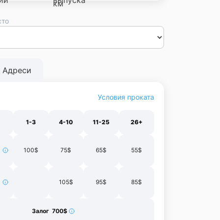
сто
сса
Днепр
Винница
Черновцы
Луцк
Житомир
Ивано-
нополь
Харьков
Адреси
Условия проката
1-3
4-10
11-25
26+
100$
75$
65$
55$
105$
95$
85$
Залог 700$