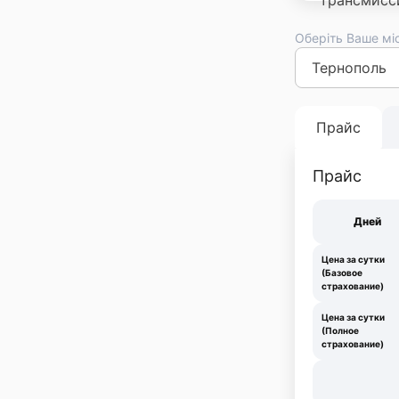
Оберіть Ваше мі
Киев
Львов
Оде
Франковск
Тер
Прайс
Прайс
Дней
Цена за сутки
(Базовое
страхование)
Цена за сутки
(Полное
страхование)