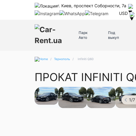
г. Киев, проспект Соборности, 7а
USD
Парк
Под
Авто
выкуп
/
Тернополь
/
Infiniti Q60
ПРОКАТ INFINITI 
1
/
7