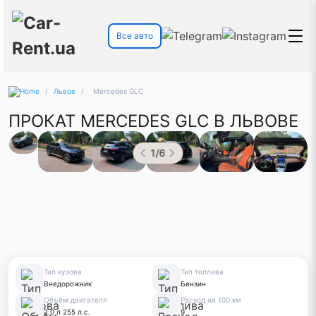
Все авто
/
Львов
/
Mercedes GLC
ПРОКАТ MERCEDES GLC В ЛЬВОВЕ
1
/
6
Тип кузова
Тип топлива
Внедорожник
Бензин
Объём двигателя
Расход на 100 км
2.0 л 255 л.с.
9