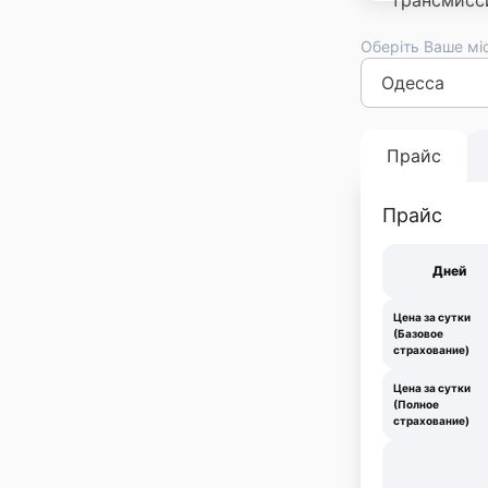
Оберіть Ваше мі
Киев
Львов
Оде
Франковск
Тер
Прайс
Прайс
Дней
Цена за сутки
(Базовое
страхование)
Цена за сутки
(Полное
страхование)