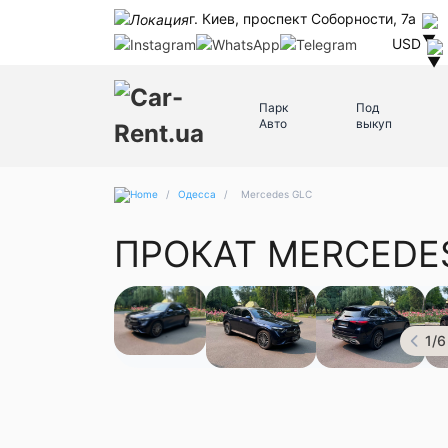
г. Киев, проспект Соборности, 7а
USD
Парк
Под
Авто
выкуп
/
Одесса
/
Mercedes GLC
ПРОКАТ MERCEDE
1
/
6