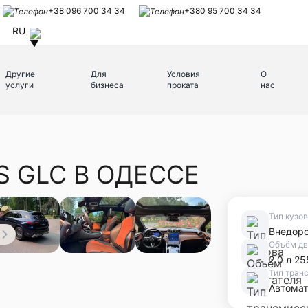
+38 096 700 34 34
+380 95 700 34 34
RU
Другие
Для
Условия
О
услуги
бизнеса
проката
нас
S GLC В ОДЕССЕ
Тип кузо
Внедор
Объём дв
2.0 л 25
Тип тран
Автомат