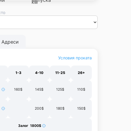
сто
сса
Днепр
Винница
Черновцы
Луцк
Житомир
Ивано-
нополь
Харьков
Адреси
Условия проката
1-3
4-10
11-25
26+
160$
145$
125$
110$
200$
180$
150$
Залог 1800$