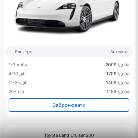
Електро
Автомат
1-3 доби
200$
/доба
4-10 діб
170$
/доба
11-25 діб
140$
/доба
26+ діб
115$
/доба
Забронювати
Toyota Land Cruiser 200