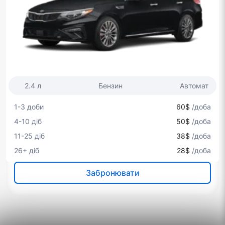
2.4 л
Бензин
Автомат
1-3 доби
60$
/доба
4-10 діб
50$
/доба
11-25 діб
38$
/доба
26+ діб
28$
/доба
Забронювати