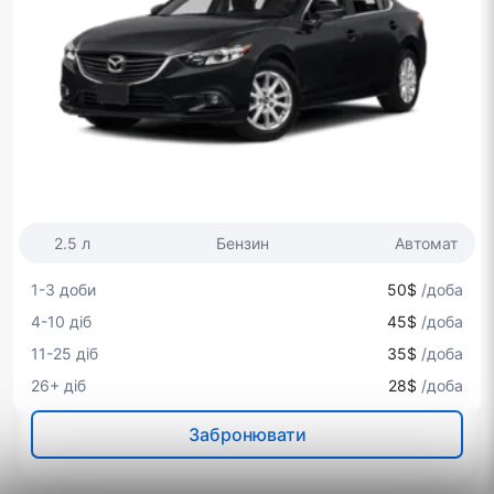
2.5 л
Бензин
Автомат
1-3 доби
50$
/доба
4-10 діб
45$
/доба
11-25 діб
35$
/доба
26+ діб
28$
/доба
Забронювати