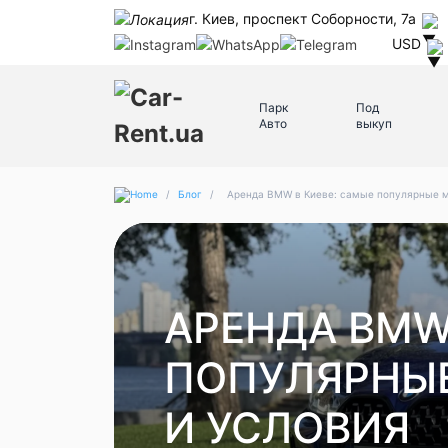
г. Киев, проспект Соборности, 7а
USD
Парк
Под
Авто
выкуп
/
Блог
/
Аренда BMW в Киеве: самые популярные м
АРЕНДА BMW
ПОПУЛЯРНЫЕ
И УСЛОВИЯ