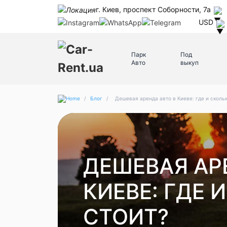
г. Киев, проспект Соборности, 7а
USD
Парк
Под
Авто
выкуп
/
Блог
/
Дешевая аренда авто в Киеве: где и скольк
ДЕШЕВАЯ АР
КИЕВЕ: ГДЕ 
СТОИТ?