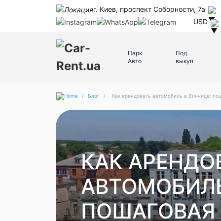
г. Киев, проспект Соборности, 7а
USD
Парк
Под
Авто
выкуп
/
Блог
/
Как арендовать автомобиль в Виннице: пош
КАК АРЕНДО
АВТОМОБИЛЬ
ПОШАГОВАЯ 