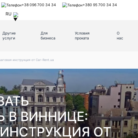
+38 096 700 34 34
+380 95 700 34 34
RU
Другие
Для
Условия
О
услуги
бизнеса
проката
нас
аговая инструкция от Car-Rent.ua
ВАТЬ
 В ВИННИЦЕ:
ИНСТРУКЦИЯ ОТ