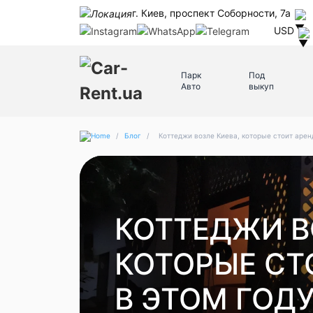
г. Киев, проспект Соборности, 7а
USD
Парк
Под
Авто
выкуп
/
Блог
/
Коттеджи возле Киева, которые стоит арен
КОТТЕДЖИ В
КОТОРЫЕ СТ
В ЭТОМ ГОД