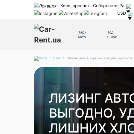
г. Киев, проспект Соборности, 7а
USD
Парк
Под
Авто
выкуп
/
Блог
/
Лизинг авто в Украине: выгодно, удобно и 
ЛИЗИНГ АВТО
ВЫГОДНО, У
ЛИШНИХ ХЛ