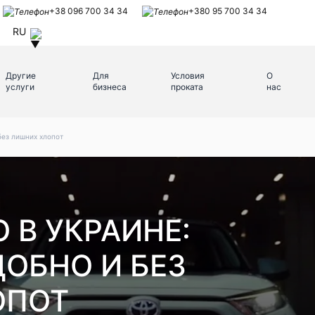
+38 096 700 34 34
+380 95 700 34 34
RU
Другие
Для
Условия
О
услуги
бизнеса
проката
нас
без лишних хлопот
 В УКРАИНЕ:
ДОБНО И БЕЗ
ОПОТ