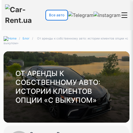
Все авто
/
Блог
/
От аренды к собственному авто: истории клиентов опции «с
выкупом»
ОТ АРЕНДЫ К
СОБСТВЕННОМУ АВТО:
ИСТОРИИ КЛИЕНТОВ
ОПЦИИ «С ВЫКУПОМ»